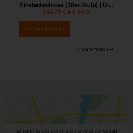
Einsteckschloss (18er Stulp) | DIN
148,75
links
€
inkl. MwSt.
A
lt
Ausführung wählen
e
r
n
a
Mehr erfahren
ti
v
e
:
Sie sehen gerade einen Platzhalterinhalt von
Google