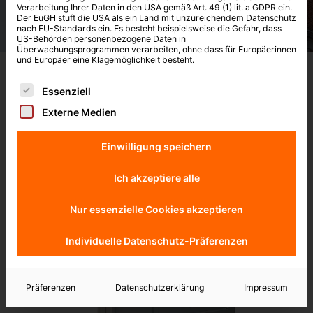
Verarbeitung Ihrer Daten in den USA gemäß Art. 49 (1) lit. a GDPR ein.
Der EuGH stuft die USA als ein Land mit unzureichendem Datenschutz
nach EU-Standards ein. Es besteht beispielsweise die Gefahr, dass
US-Behörden personenbezogene Daten in
Überwachungsprogrammen verarbeiten, ohne dass für Europäerinnen
und Europäer eine Klagemöglichkeit besteht.
Es folgt eine Liste der Service-Gruppen, für die eine Ei
Essenziell
Externe Medien
Einwilligung speichern
Ich akzeptiere alle
Nur essenzielle Cookies akzeptieren
Individuelle Datenschutz-Präferenzen
Präferenzen
Datenschutzerklärung
Impressum